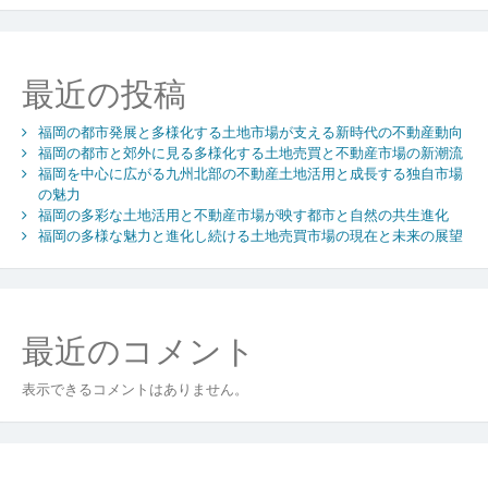
ー
シ
ョ
最近の投稿
ン
福岡の都市発展と多様化する土地市場が支える新時代の不動産動向
福岡の都市と郊外に見る多様化する土地売買と不動産市場の新潮流
福岡を中心に広がる九州北部の不動産土地活用と成長する独自市場
の魅力
福岡の多彩な土地活用と不動産市場が映す都市と自然の共生進化
福岡の多様な魅力と進化し続ける土地売買市場の現在と未来の展望
最近のコメント
表示できるコメントはありません。