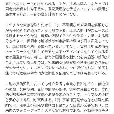
専門的なサポートが求められる。また、土地の購入にあたっては
固定資産税や仲介手数料、登記費用など予想以上に多くの費用が
発生するため、事前の資金計画も欠かせない。
このような大きな取引だからこそ、不透明な点や疑問を解消しな
がら手続きを進めることが大切である。土地の取引がスムーズに
進行するかどうかは、最初の段階で選ぶ仲介業者の力量による部
分も大きい。福岡市は地域性や都市計画の動向が日々変化してお
り、単に知識や統計を知っているだけでなく、実際に地元の情報
ネットワークを活用して最適な提案やアドバイスをしてくれる業
者が重宝される。特に、都市計画道路や新たな公共施設の整備が
予定されている土地では、将来的な価格変動や利用価値の見極め
が欠かせない。もし不明点や調べきれない内容があれば、業者を
通じて行政機関や専門家に調査を依頼できる体制も整っている。
土地の貸借契約においても仲介業者は重要な役割を担う。借地権
の種類、契約期間、更新や解除の条件、賃料の見直しなど、専門
的な知識を基に書類作成や調整を進めることで、トラブルの予防
と安心な土地活用が実現する。特に事業用定期借地など特殊な契
約では、法令上の制限や税制面も踏まえた提案が必要であり、契
約後のフォローアップも大きな安心材料である。不動産仲介を利