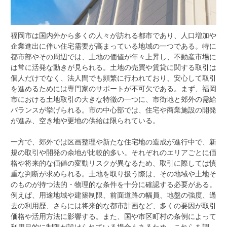
福岡市は国内外から多くの人々が訪れる都市であり、人口増加や
企業進出に伴い住宅需要が高まっている地域の一つである。
特に
都市部やその周辺では、土地の価値が年々上昇し、不動産市場に
は常に活発な動きが見られる。土地の売買や賃貸に関する取引は
個人だけでなく、法人間でも頻繁に行われており、安心して取引
を進めるためには専門家のサポートが不可欠である。まず、福岡
市における土地取引の大きな特徴の一つに、市街地と郊外の需給
バランスが挙げられる。市の中心部では、住宅や商業施設の開発
が進み、空き地や更地の供給は限られている。
一方で、郊外では区画整理や新たな住宅地の造成が進行中で、新
規の取引や開発の余地が比較的多い。それぞれのエリアごとに価
格や将来的な価値の変動リスクが異なるため、取引に際しては慎
重な判断が求められる。土地を取り扱う際は、その地域や土地そ
のものが持つ法的・物理的な条件を十分に確認する必要がある。
例えば、用途地域や建築制限、前面道路の幅員、地盤の強度、過
去の利用歴、さらには将来的な都市計画など、多くの要因が取引
価格や活用方法に影響する。また、国や市区町村の条例によって
利用目的に制限が設けられている場合もあるため、これらを調