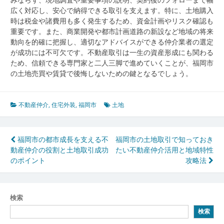
広く対応し、安心で納得できる取引を支えます。特に、土地購入
時は税金や諸費用も多く発生するため、資金計画やリスク確認も
重要です。また、商業開発や都市計画道路の新設など地域の将来
動向を的確に把握し、適切なアドバイスができる仲介業者の選定
が成功には不可欠です。不動産取引は一生の資産形成にも関わる
ため、信頼できる専門家と二人三脚で進めていくことが、福岡市
の土地売買や賃貸で後悔しないための鍵となるでしょう。
不動産仲介
,
住宅外装
,
福岡市
土地
投
福岡市の都市成長を支える不
福岡市の土地取引で知っておき
動産仲介の役割と土地取引成功
たい不動産仲介活用と地域特性
稿
のポイント
攻略法
ナ
ビ
検索
ゲ
検索