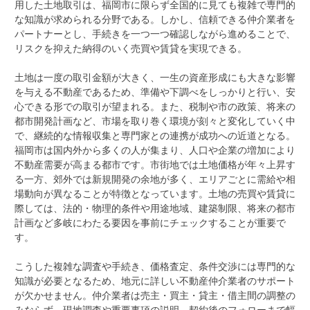
用した土地取引は、福岡市に限らず全国的に見ても複雑で専門的
な知識が求められる分野である。しかし、信頼できる仲介業者を
パートナーとし、手続きを一つ一つ確認しながら進めることで、
リスクを抑えた納得のいく売買や賃貸を実現できる。
土地は一度の取引金額が大きく、一生の資産形成にも大きな影響
を与える不動産であるため、準備や下調べをしっかりと行い、安
心できる形での取引が望まれる。また、税制や市の政策、将来の
都市開発計画など、市場を取り巻く環境が刻々と変化していく中
で、継続的な情報収集と専門家との連携が成功への近道となる。
福岡市は国内外から多くの人が集まり、人口や企業の増加により
不動産需要が高まる都市です。市街地では土地価格が年々上昇す
る一方、郊外では新規開発の余地が多く、エリアごとに需給や相
場動向が異なることが特徴となっています。土地の売買や賃貸に
際しては、法的・物理的条件や用途地域、建築制限、将来の都市
計画など多岐にわたる要因を事前にチェックすることが重要で
す。
こうした複雑な調査や手続き、価格査定、条件交渉には専門的な
知識が必要となるため、地元に詳しい不動産仲介業者のサポート
が欠かせません。仲介業者は売主・買主・貸主・借主間の調整の
みならず、現地調査や重要事項の説明、契約後のフォローまで幅