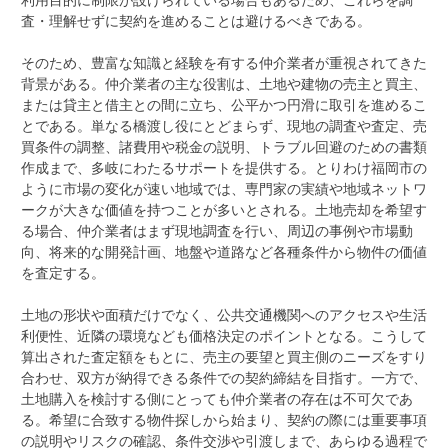
査・理解せずに契約を進めることは避けるべきである。
そのため、豊富な知識と経験を有する仲介業者が重視されてきた
背景がある。仲介業者の主な役割は、土地や建物の売主と買主、
または貸主と借主との間に立ち、公平かつ円滑に取引を進めるこ
とである。単なる橋渡し役にとどまらず、現地の調査や査定、売
買条件の調整、諸費用や税金の説明、トラブル回避のための書類
作成まで、多岐にわたるサポートを提供する。とりわけ福岡市の
ように市場の変化が速い地域では、専門家の実績や地域ネットワ
ークが大きな価値を持つことが多いとされる。土地売却を希望す
る場合、仲介業者はまず現地調査を行い、周辺の事例や市場動
向、将来的な開発計画、地盤や道路など各種条件から物件の価値
を査定する。
土地の形状や面積だけでなく、公共交通機関へのアクセスや生活
利便性、近隣の環境なども価格決定のポイントとなる。こうして
算出された査定額をもとに、売主の要望と買主側のニーズをすり
合わせ、双方が納得できる条件での契約締結を目指す。一方で、
土地購入を検討する側にとっても仲介業者の存在は不可欠であ
る。希望に合致する物件探しから始まり、契約の際には重要事項
の説明やリスクの確認、条件交渉や引渡しまで、あらゆる過程で