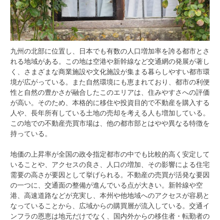
九州の北部に位置し、日本でも有数の人口増加率を誇る都市とさ
れる地域がある。
この地は空港や新幹線など交通網の発展が著し
く、さまざまな商業施設や文化施設が集まる暮らしやすい都市環
境が広がっている。また自然環境にも恵まれており、都市の利便
性と自然の豊かさが融合したこのエリアは、住みやすさへの評価
が高い。そのため、本格的に移住や投資目的で不動産を購入する
人や、長年所有している土地の売却を考える人も増加している。
この地での不動産売買市場は、他の都市部とはやや異なる特徴を
持っている。
地価の上昇率が全国の政令指定都市の中でも比較的高く安定して
いることや、アクセスの良さ、人口の増加、その影響による住宅
需要の高さが要因として挙げられる。不動産の売買が活発な要因
の一つに、交通面の整備が進んでいる点が大きい。新幹線や空
港、高速道路などが充実し、本州や他地域へのアクセスが容易と
なっていることから、広域からの購買層が流入している。交通イ
ンフラの恩恵は地元だけでなく、国内外からの移住者・転勤者の