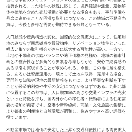
推奨される。また物件の状況に応じて、境界確認や測量、建物解
体や整地を含めた売却活動が必要となる場合もあり、事前準備を
丹念に進めることが円滑な取引につながる。この地域の不動産売
買は、今後も多様な需要が期待できる分野となっている。
人口動態や産業構造の変化、国際的な交流拡大によって、住宅用
地のみならず商業拠点や賃貸物件、リノベーション物件といった
幅広い形での取引機会がさらに拡大する可能性が高い。一方で、
土地や不動産の供給バランスや適正価格の見極め、地域の都市計
画との整合性など多角的な要素を考慮しながら、安心で納得感の
ある取引を実現することが求められる。今後、この地に居を構え
る、あるいは資産運用の一環として土地を取得・売却する場合、
専門的な知識や現地の最新情報をもとに、より堅実な判断を下す
ことが経済的利益や生活の安定につながるはずである。九州北部
に位置するこの都市は、人口増加率の高さや交通インフラの充実
といった特徴を持ち、国内外からの移住者・転勤者による住宅需
要の増加が顕著です。空港や新幹線網、商業・文化施設の集積に
より都市の利便性と自然環境が調和し、住みやすさへ高い評価を
得ています。
不動産市場では地価の安定した上昇や交通利便性による需要拡大