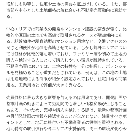
増加にも影響し、住宅や土地の需要を底上げしている。また、都
市部を中心とした土地価格の兼ね合いも不動産売買動向に直結す
る。
中心エリアでは商業系の開発やマンション建設の需要が強く、比
較的小区画の土地でも高値で取引されるケースが増加傾向にあ
る。駅近物件や駅直結型のマンション用地など、交通アクセスの
良さと利便性が地価を高騰させている。しかし郊外エリアについ
ては価格が比較的落ち着いており、ファミリー層や初めて土地の
購入を検討する人にとって購入しやすい環境が維持されている。
不動産売買においては、土地の特性を十分に把握し、ポテンシャ
ルを見極めることが重要だとされている。例えば、この地の土地
は用途地域による制限が細かく設定されており、住宅用地や商業
用地、工業用地とで評価が大きく異なる。
売買価格に最も大きな影響を与えるのは用途であり、開発計画や
都市計画の動きによって短期間でも著しい価格変動が生じること
もある。そのため、売却や購入を検討する際は、最新の都市計画
や再開発計画の情報を確認することが欠かせない。注目すべきポ
イントとして、地元に根付いた不動産業者の役割も重視される。
地元特有の取引慣行や各エリアの実勢価格、周囲の環境変化や今