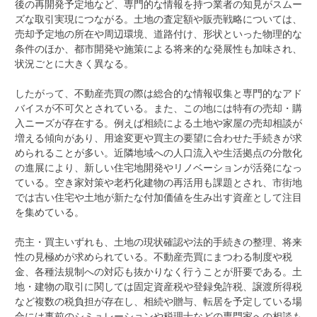
後の再開発予定地など、専門的な情報を持つ業者の知見がスムー
ズな取引実現につながる。土地の査定額や販売戦略については、
売却予定地の所在や周辺環境、道路付け、形状といった物理的な
条件のほか、都市開発や施策による将来的な発展性も加味され、
状況ごとに大きく異なる。
したがって、不動産売買の際は総合的な情報収集と専門的なアド
バイスが不可欠とされている。また、この地には特有の売却・購
入ニーズが存在する。例えば相続による土地や家屋の売却相談が
増える傾向があり、用途変更や買主の要望に合わせた手続きが求
められることが多い。近隣地域への人口流入や生活拠点の分散化
の進展により、新しい住宅地開発やリノベーションが活発になっ
ている。空き家対策や老朽化建物の再活用も課題とされ、市街地
では古い住宅や土地が新たな付加価値を生み出す資産として注目
を集めている。
売主・買主いずれも、土地の現状確認や法的手続きの整理、将来
性の見極めが求められている。不動産売買にまつわる制度や税
金、各種法規制への対応も抜かりなく行うことが肝要である。土
地・建物の取引に関しては固定資産税や登録免許税、譲渡所得税
など複数の税負担が存在し、相続や贈与、転居を予定している場
合には事前のシミュレーションや税理士などの専門家への相談も