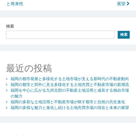
稿
と将来性
展望
ナ
ビ
検索
ゲ
検索
ー
シ
ョ
最近の投稿
ン
福岡の都市発展と多様化する土地市場が支える新時代の不動産動向
福岡の都市と郊外に見る多様化する土地売買と不動産市場の新潮流
福岡を中心に広がる九州北部の不動産土地活用と成長する独自市場
の魅力
福岡の多彩な土地活用と不動産市場が映す都市と自然の共生進化
福岡の多様な魅力と進化し続ける土地売買市場の現在と未来の展望