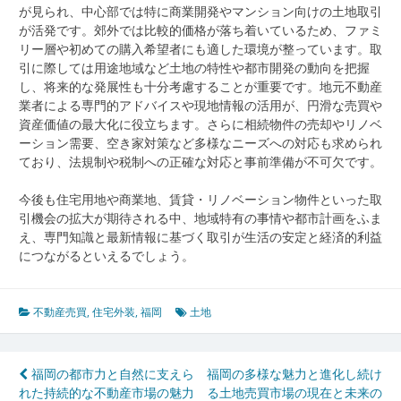
が見られ、中心部では特に商業開発やマンション向けの土地取引
が活発です。郊外では比較的価格が落ち着いているため、ファミ
リー層や初めての購入希望者にも適した環境が整っています。取
引に際しては用途地域など土地の特性や都市開発の動向を把握
し、将来的な発展性も十分考慮することが重要です。地元不動産
業者による専門的アドバイスや現地情報の活用が、円滑な売買や
資産価値の最大化に役立ちます。さらに相続物件の売却やリノベ
ーション需要、空き家対策など多様なニーズへの対応も求められ
ており、法規制や税制への正確な対応と事前準備が不可欠です。
今後も住宅用地や商業地、賃貸・リノベーション物件といった取
引機会の拡大が期待される中、地域特有の事情や都市計画をふま
え、専門知識と最新情報に基づく取引が生活の安定と経済的利益
につながるといえるでしょう。
不動産売買
,
住宅外装
,
福岡
土地
投
福岡の都市力と自然に支えら
福岡の多様な魅力と進化し続け
れた持続的な不動産市場の魅力
る土地売買市場の現在と未来の