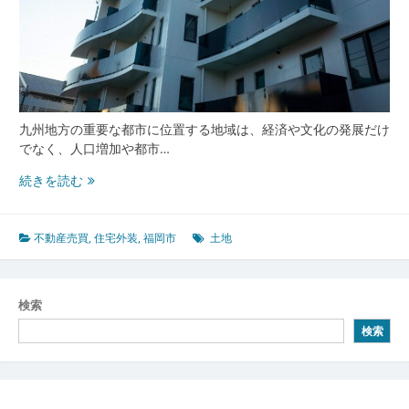
九州地方の重要な都市に位置する地域は、経済や文化の発展だけ
でなく、人口増加や都市…
人
続きを読む
口
増
が
不動産売買
,
住宅外装
,
福岡市
土地
生
み
出
検索
す
検索
福
岡
市
不