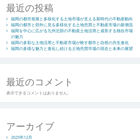
動
最近の投稿
産
市
福岡の都市発展と多様化する土地市場が支える新時代の不動産動向
場
福岡の都市と郊外に見る多様化する土地売買と不動産市場の新潮流
の
福岡を中心に広がる九州北部の不動産土地活用と成長する独自市場
多
の魅力
層
福岡の多彩な土地活用と不動産市場が映す都市と自然の共生進化
的
福岡の多様な魅力と進化し続ける土地売買市場の現在と未来の展望
価
値
と
新
最近のコメント
た
な
資
表示できるコメントはありません。
産
戦
略
アーカイブ
2025年12月