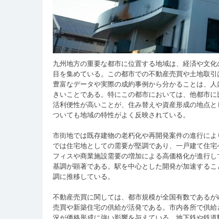
九州地方の重要な都市に位置する地域は、経済や文化
目を集めている。
この都市での不動産売買や土地取引
豊富なデータや実際の成約事例から分かることは、人
きいことである。特にこの都市においては、他都市に
活利便性が高いことが、住み替えや資産形成の地点と
ついても地域の特性がよく反映されている。
市街地では既存建物の老朽化や再開発案件の進行によ
では住宅地としての需要が堅調であり、一戸建て住宅
フィスや商業施設需要の増加による高価格化が進行し
基調が顕著である。駅を中心とした開発が加速するこ
調に推移している。
不動産売買に関しては、都市規模が全国有数であるが
売買や新築住宅の供給が活発である。市内各所で供給
況が価格形成に強い影響を与えている。地下鉄や鉄道