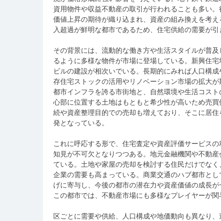
資用物件や収益不動産の取引が行われることも多い。
価値上昇の期待が織り込まれ、資産の組み換えを考え
入超過が鮮明な都市であるため、住宅供給の需要が引
その背景には、流動的な働き方や生活スタイルが普及
るように多様な物件が市場に登場している。新興住宅
ビルの建設が相次いでいる。長期的にみれば人口構成
存住宅ストックの活用やリノベーション市場の拡大が
都市インフラを誇る市街地と、自然環境や生活コスト
心部に位置する土地はもともと希少性が高いため売買
続や資産整理目的での売却も増えており、そこに居住
発となっている。
これに呼応する形で、住宅査定や資産評価サービスの
知見が不可欠となりつつある。地元金融機関や不動産
ている。土地や家屋の売却を検討する住民だけでなく
企業の需要も高まっている。商業交通のハブ都市とし
げに寄与し、今後の都市の潜在力や資産価値の成長が
この都市では、不動産市場にも多様なプレイヤーが関
区ごとに需要や供給、人口構成や地価動向も異なり、