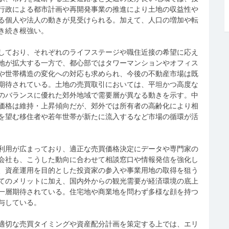
行政による都市計画や再開発事業の推進により土地の収益性や
る個人や法人の動きが見受けられる。加えて、人口の増加や転
き続き根強い。
しており、それぞれのライフステージや職住近接の希望に応え
地が拡大する一方で、都心部ではタワーマンションやオフィス
や世帯構造の変化への対応も求められ、今後の不動産市場は既
期待されている。土地の売買取引においては、平坦かつ高度な
のバランスに優れた郊外地域で需要層が異なる動きを示す。中
価格は維持・上昇傾向だが、郊外では所有者の高齢化により相
を望む移住者や若年世帯が新たに流入するなど市場の循環が活
利用が広まっており、適正な売買価格決定にデータや専門家の
会社も、こうした動向に合わせて相談窓口や情報発信を強化し
、資産運用を目的とした投資家の参入や事業用地の取得を狙う
てのメリットに加え、国内外からの観光需要が経済環境の底上
一層期待されている。住宅地や商業地を問わず多様な顔を持つ
与している。
適切な売買タイミングや資産配分計画を策定する上では、エリ