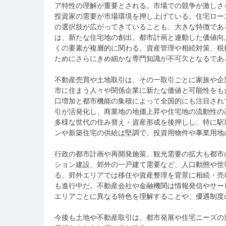
ア特性の理解が重要とされる。市場での競争が激しさ
投資家の需要が市場環境を押し上げている。住宅ロー
の選択肢が広がってきていることも、大きな特徴であ
は、新たな住宅地の創出、都市計画と連動した価値向
くの要素が複層的に関わる。資産管理や相続対策、税
ためにさらにきめ細かな専門知識が不可欠となるであ
不動産売買や土地取引は、その一取引ごとに家族や企
市に住まう人々や関係企業に新たな価値と可能性をも
口増加と都市機能の集積によって全国的にも注目され
引が活発化し、商業地の地価上昇や住宅地の流動性の
多様な世代の住み替え・資産形成を後押しし、特に駅
ンや新築住宅の供給は堅調で、投資用物件や事業用地
行政の都市計画や再開発施策、観光需要の拡大も都市
ション建設、郊外の一戸建て需要など、人口動態や世
る。郊外エリアでは移住や資産整理を背景に相続・売
も進行中だ。不動産会社や金融機関は情報発信やサー
エリアごとに異なる特色を理解することや、優遇制度
今後も土地や不動産取引は、都市発展や住宅ニーズの