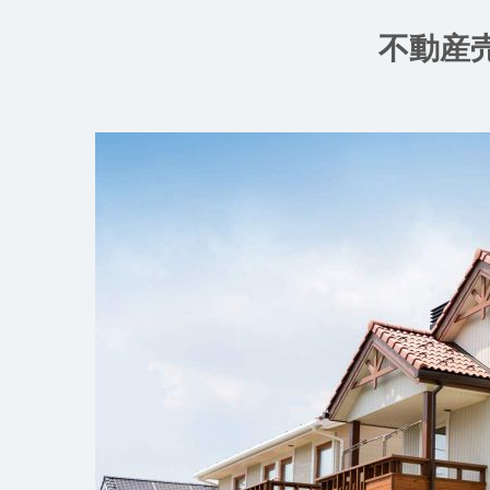
コ
ン
不動産
テ
ン
ツ
へ
ス
キ
ッ
プ