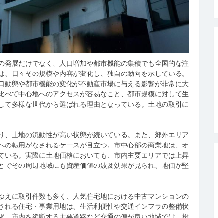
の発展だけでなく、人口増加や都市機能の集積でも全国的な注
は、日々その規模や内容が変化し、独自の動向を示している。
口動態や都市機能の変化が不動産市場に与える影響が非常に大
比べて中心地へのアクセスが容易なこと、都市規模に対して生
して多様な世代から選ばれる理由となっている。土地の取引に
り、土地の流動性が高い状態が続いている。また、郊外エリア
への転用がなされるケースが目立つ。市中心部の商業地は、オ
ている。実際に土地価格においても、市内主要エリアでは上昇
とでその周辺地域にも資産価値の波及効果が見られ、地価が堅
ゆえに取引件数も多く、人気住宅地における中古マンションの
される住宅・事業用地は、生活利便性や交通インフラの整備状
駅、市内を縦断する主要道路など交通の便が良い地域では、投