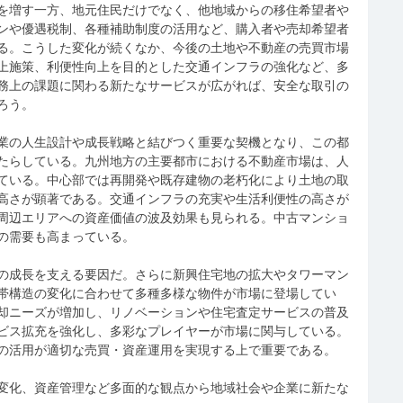
を増す一方、地元住民だけでなく、他地域からの移住希望者や
ンや優遇税制、各種補助制度の活用など、購入者や売却希望者
る。こうした変化が続くなか、今後の土地や不動産の売買市場
上施策、利便性向上を目的とした交通インフラの強化など、多
務上の課題に関わる新たなサービスが広がれば、安全な取引の
ろう。
業の人生設計や成長戦略と結びつく重要な契機となり、この都
たらしている。九州地方の主要都市における不動産市場は、人
ている。中心部では再開発や既存建物の老朽化により土地の取
高さが顕著である。交通インフラの充実や生活利便性の高さが
周辺エリアへの資産価値の波及効果も見られる。中古マンショ
の需要も高まっている。
の成長を支える要因だ。さらに新興住宅地の拡大やタワーマン
帯構造の変化に合わせて多種多様な物件が市場に登場してい
却ニーズが増加し、リノベーションや住宅査定サービスの普及
ビス拡充を強化し、多彩なプレイヤーが市場に関与している。
の活用が適切な売買・資産運用を実現する上で重要である。
変化、資産管理など多面的な観点から地域社会や企業に新たな