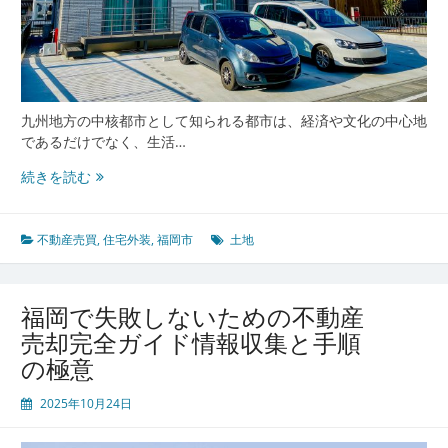
九州地方の中核都市として知られる都市は、経済や文化の中心地
であるだけでなく、生活…
福
続きを読む
岡
市
が
不動産売買
,
住宅外装
,
福岡市
土地
牽
引
す
福岡で失敗しないための不動産
る
売却完全ガイド情報収集と手順
利
の極意
便
性
2025年10月24日
と
快