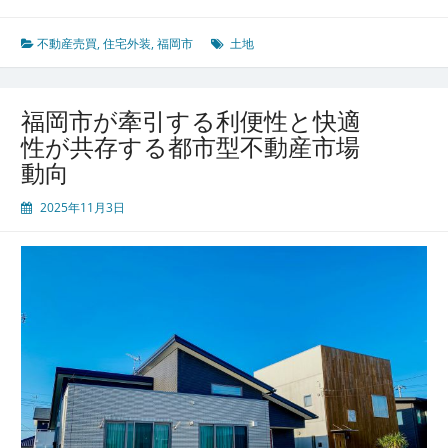
略
不動産売買
,
住宅外装
,
福岡市
土地
福岡市が牽引する利便性と快適
性が共存する都市型不動産市場
動向
2025年11月3日