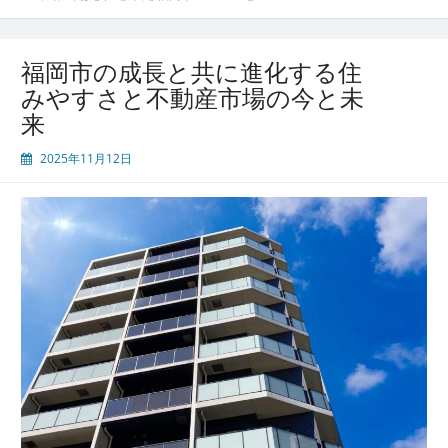
福
略
岡
市
福岡市の成長と共に進化する住
が
みやすさと不動産市場の今と未
示
来
す
活
2025年11月12日
発
な
土
地
と
不
動
産
売
買
市
場
の
成