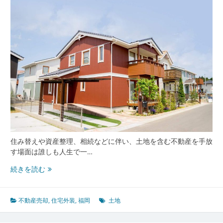
適
性
が
共
存
す
る
都
市
型
不
動
産
市
住み替えや資産整理、相続などに伴い、土地を含む不動産を手放
場
す場面は誰しも人生で一…
動
向
福
続きを読む
岡
で
失
不動産売却
,
住宅外装
,
福岡
土地
敗
し