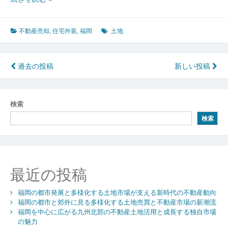
口
増
加
不動産売却
,
住宅外装
,
福岡
土地
時
代
に
投
過去の投稿
新しい投稿
資
稿
産
価
ナ
検索
値
ビ
を
検索
高
ゲ
め
ー
る
福
シ
最近の投稿
岡
で
ョ
成
福岡の都市発展と多様化する土地市場が支える新時代の不動産動向
ン
功
福岡の都市と郊外に見る多様化する土地売買と不動産市場の新潮流
福岡を中心に広がる九州北部の不動産土地活用と成長する独自市場
す
の魅力
る