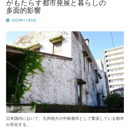
がもたらす都市発展と暮らしの
福
多面的影響
岡
市
2025年11月6日
不
動
産
市
場
の
多
層
的
価
値
と
新
た
な
資
日本国内において、九州地方の中枢都市として繁栄している都市
産
が存在する。
戦