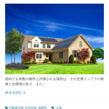
み
解
く
進
化
す
る
都
市
圏
で
高
ま
る
資
産
国内でも有数の都市と評価される場所は、その交通インフラの発
価
展と住環境の良さ、また…
値
湾
と
続きを読む
岸
選
都
択
市
戦
不動産売買
,
住宅外装
,
福岡市
土地