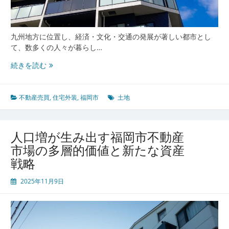
長
性
と
ま
九州地方に位置し、経済・文化・交通の発展が著しい都市とし
ち
て、数多くの人々が暮らし…
づ
福
続きを読む
く
岡
り
市
の
の
不動産売買
,
住宅外装
,
福岡市
土地
未
成
来
長
と
人口増が生み出す福岡市不動産
共
市場の多層的価値と新たな資産
に
戦略
進
化
2025年11月9日
す
る
住
み
や