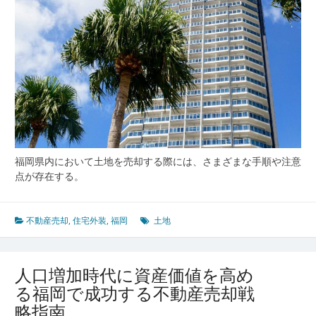
る
た
め
の
市
場
動
向
と
安
全
福岡県内において土地を売却する際には、さまざまな手順や注意
取
点が存在する。
引
の
ポ
不動産売却
,
住宅外装
,
福岡
土地
イ
ン
ト
人口増加時代に資産価値を高め
る福岡で成功する不動産売却戦
略指南