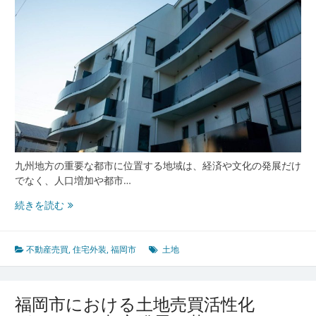
す
さ
と
不
動
産
市
場
の
今
と
九州地方の重要な都市に位置する地域は、経済や文化の発展だけ
未
でなく、人口増加や都市…
来
人
続きを読む
口
増
が
不動産売買
,
住宅外装
,
福岡市
土地
生
み
出
福岡市における土地売買活性化
す