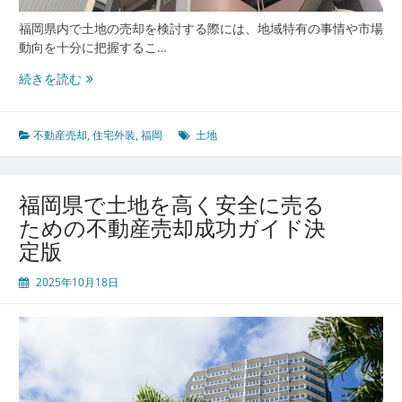
順
の
福岡県内で土地の売却を検討する際には、地域特有の事情や市場
極
動向を十分に把握するこ…
意
福
続きを読む
岡
県
で
不動産売却
,
住宅外装
,
福岡
土地
満
足
で
福岡県で土地を高く安全に売る
き
ための不動産売却成功ガイド決
る
定版
不
動
2025年10月18日
産
売
却
を
実
現
す