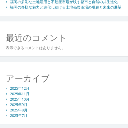
福岡の多彩な土地活用と不動産市場が映す都市と自然の共生進化
不
福岡の多様な魅力と進化し続ける土地売買市場の現在と未来の展望
動
産
売
却
戦
最近のコメント
略
指
表示できるコメントはありません。
南
アーカイブ
2025年12月
2025年11月
2025年10月
2025年9月
2025年8月
2025年7月