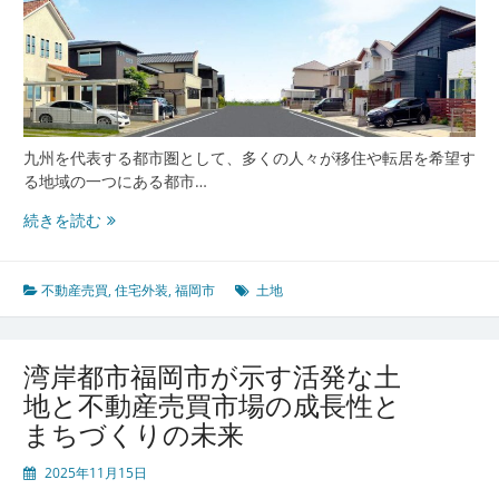
九州を代表する都市圏として、多くの人々が移住や転居を希望す
る地域の一つにある都市…
福
続きを読む
岡
市
の
不動産売買
,
住宅外装
,
福岡市
土地
土
地
売
湾岸都市福岡市が示す活発な土
買
地と不動産売買市場の成長性と
動
まちづくりの未来
向
を
2025年11月15日
読